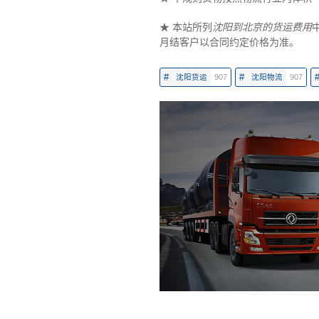
★ 本站所列
沈阳到北京的货运费用
月结客户以合同约定价格为准。
#
#
沈阳货运
907
沈阳物流
907