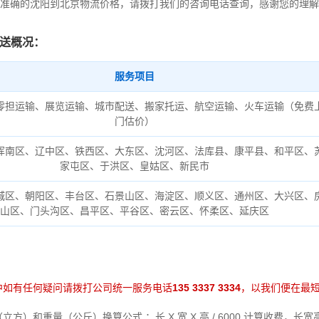
准确的沈阳到北京物流价格，请拨打我们的咨询电话查询，感谢您的理解
送概况：
服务项目
零担运输、展览运输、城市配送、搬家托运、航空运输、火车运输（免费
门估价）
浑南区、辽中区、铁西区、大东区、沈河区、法库县、康平县、和平区、
家屯区、于洪区、皇姑区、新民市
城区、朝阳区、丰台区、石景山区、海淀区、顺义区、通州区、大兴区、
山区、门头沟区、昌平区、平谷区、密云区、怀柔区、延庆区
中如有任何疑问请拨打公司统一服务电话
135 3337 3334
，以我们便在最
方）和重量（公斤）换算公式 ：长 X 宽 X 高 / 6000 计算收费，长