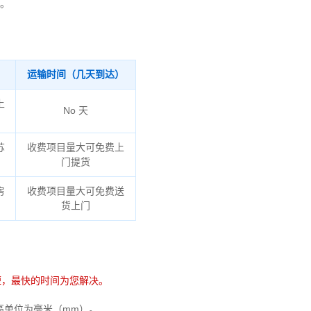
。
运输时间（几天到达）
上
No 天
苏
收费项目量大可免费上
门提货
房
收费项目量大可免费送
货上门
短，最快的时间为您解决。
宽高单位为毫米（mm）。