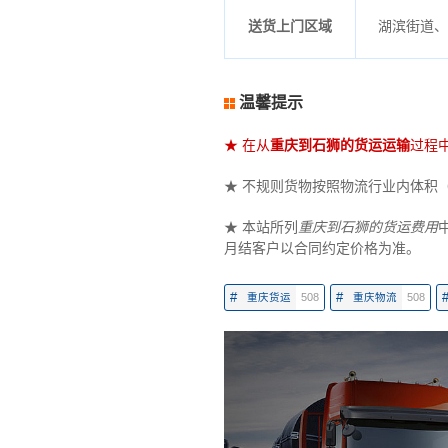
送货上门区域
湖滨街道、
温馨提示
★ 在从
重庆到石狮的货运运输
过程
★ 不规则货物按照物流行业内体积（立
★ 本站所列
重庆到石狮的货运费用
月结客户以合同约定价格为准。
#
#
重庆货运
508
重庆物流
508