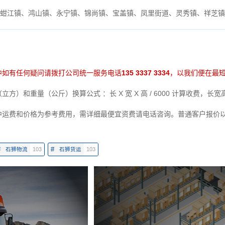
蚶江镇、鸿山镇、永宁镇、锦尚镇、宝盖镇、凤里街道、灵秀镇、祥芝镇
中如有任何疑问请拨打公司统一服务电话
135 3337 3334
，以我们便在最
方）和重量（公斤）换算公式 ：长 X 宽 X 高 / 6000 计算收费，长
中运费和价格为参考费用，需详细最便宜资费请电话咨询。普通客户报价
#
#
石狮物流
103
石狮货运
103