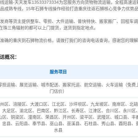
运输-天天发车13533373334为您服务方向货物物流运输，全程高速
品成熟专线，15年石狮专线操作经验打造重庆往返石狮核心竞争力优势
发商等货主提供整车、零担、大件运输、普快特快、搬家搬厂、回程车调
。在珠三角辐射的都可以上门提货，送货到指定地点。
准确的重庆到石狮物流价格，请拨打我们的咨询电话查询，感谢您的理解
送概况：
服务项目
零担运输、展览运输、城市配送、搬家托运、航空运输、火车运输（免费
门估价）
州区、涪陵区、大渡口区、江北区、沙坪坝区、九龙坡区、南岸区、北碚
、大足区、渝北区、巴南区、黔江区、长寿区、江津区、合川区、永川区
山区、铜梁区、潼南区、荣昌区、开州区、梁平区、武隆区、城口县、丰
、忠县、云阳县、奉节县、巫山县、巫溪县、石柱县、秀山县、酉阳县、
水县