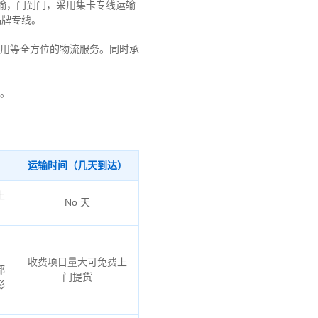
运输，门到门，采用集卡专线运输
品牌专线。
用等全方位的物流服务。同时承
。
运输时间（几天到达）
上
No 天
、
收费项目量大可免费上
都
门提货
彭