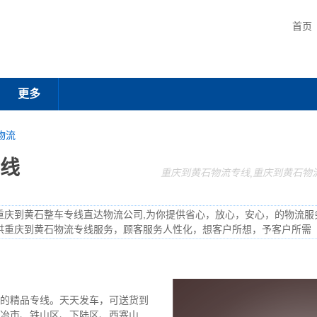
首页
更多
物流
线
重庆到黄石物流专线,重庆到黄石物
重庆到黄石整车专线直达物流公司,为你提供省心，放心，安心，的物流服
供重庆到黄石物流专线服务，顾客服务人性化，想客户所想，予客户所需
的精品专线。天天发车，可送货到
冶市、铁山区、下陆区、西塞山