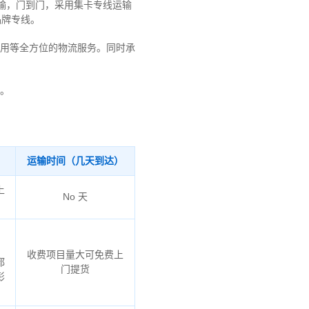
运输，门到门，采用集卡专线运输
品牌专线。
用等全方位的物流服务。同时承
。
运输时间（几天到达）
上
No 天
、
收费项目量大可免费上
都
门提货
彭