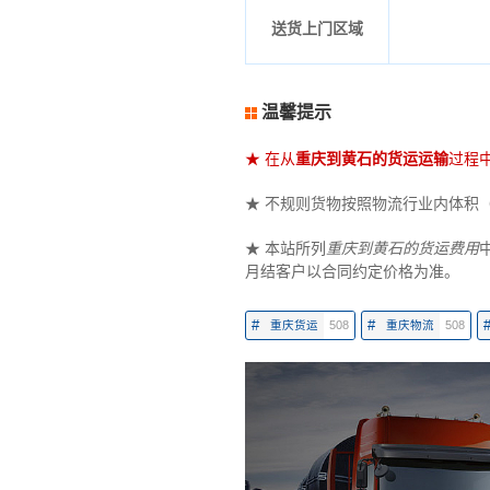
送货上门区域
温馨提示
★ 在从
重庆到黄石的货运运输
过程
★ 不规则货物按照物流行业内体积（立
★ 本站所列
重庆到黄石的货运费用
月结客户以合同约定价格为准。
#
#
重庆货运
508
重庆物流
508