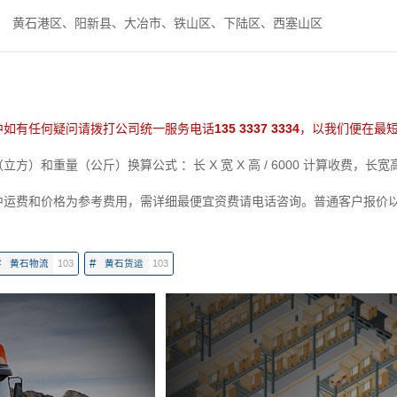
黄石港区、阳新县、大冶市、铁山区、下陆区、西塞山区
中如有任何疑问请拨打公司统一服务电话
135 3337 3334
，以我们便在最
方）和重量（公斤）换算公式 ：长 X 宽 X 高 / 6000 计算收费，长
中运费和价格为参考费用，需详细最便宜资费请电话咨询。普通客户报价
#
#
黄石物流
103
黄石货运
103