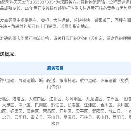
运输-天天发车13533373334为您服务方向货物物流运输，全程高速
品成熟专线，15年黄石专线操作经验打造重庆往返黄石核心竞争力优势
发商等货主提供整车、零担、大件运输、普快特快、搬家搬厂、回程车调
。在珠三角辐射的都可以上门提货，送货到指定地点。
准确的重庆到黄石物流价格，请拨打我们的咨询电话查询，感谢您的理解
送概况：
服务项目
零担运输、展览运输、城市配送、搬家托运、航空运输、火车运输（免费
门估价）
州区、涪陵区、大渡口区、江北区、沙坪坝区、九龙坡区、南岸区、北碚
、大足区、渝北区、巴南区、黔江区、长寿区、江津区、合川区、永川区
山区、铜梁区、潼南区、荣昌区、开州区、梁平区、武隆区、城口县、丰
、忠县、云阳县、奉节县、巫山县、巫溪县、石柱县、秀山县、酉阳县、
水县