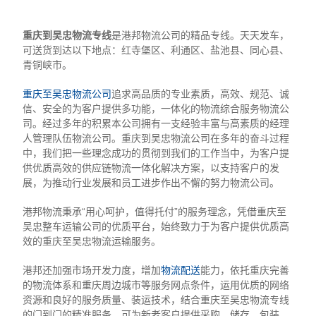
重庆到吴忠物流专线
是港邦物流公司的精品专线。天天发车，
可送货到达以下地点：红寺堡区、利通区、盐池县、同心县、
青铜峡市。
重庆至吴忠物流公司
追求高品质的专业素质，高效、规范、诚
信、安全的为客户提供多功能，一体化的物流综合服务物流公
司。经过多年的积累本公司拥有一支经验丰富与高素质的经理
人管理队伍物流公司。重庆到吴忠物流公司在多年的奋斗过程
中，我们把一些理念成功的贯彻到我们的工作当中，为客户提
供优质高效的供应链物流一体化解决方案，以支持客户的发
展，为推动行业发展和员工进步作出不懈的努力物流公司。
港邦物流秉承“用心呵护，值得托付”的服务理念，凭借重庆至
吴忠整车运输公司的优质平台，始终致力于为客户提供优质高
效的重庆至吴忠物流运输服务。
港邦还加强市场开发力度，增加
物流配送
能力，依托重庆完善
的物流体系和重庆周边城市等服务网点条件，运用优质的网络
资源和良好的服务质量、装运技术，结合重庆至吴忠物流专线
的门到门的精准服务，可为新老客户提供采购、储存、包装、