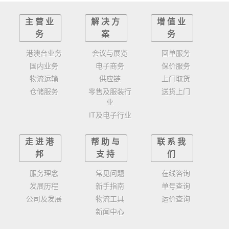
主营业
解决方
增值业
务
案
务
港澳台业务
会议与展览
回单服务
国内业务
电子商务
保价服务
物流运输
供应链
上门取货
仓储服务
零售及服装行
送货上门
业
IT及电子行业
走进港
帮助与
联系我
邦
支持
们
服务理念
常见问题
在线咨询
发展历程
新手指南
单号查询
公司及发展
物流工具
运价查询
新闻中心