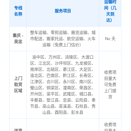
运输时
专线
间（几
服务项目
名称
天到
达）
整车运输、零担运输、展览运输、城
重庆 -
市配送、搬家托运、航空运输、火车
No 天
吴忠
运输（免费上门估价）
渝中区、万州区、涪陵区、大渡口
区、江北区、沙坪坝区、九龙坡区、
南岸区、北碚区、綦江区、大足区、
收费项
渝北区、巴南区、黔江区、长寿区、
上门
目量大
江津区、合川区、永川区、南川区、
取货
可免费
璧山区、铜梁区、潼南区、荣昌区、
区域
上门提
开州区、梁平区、武隆区、城口县、
货
丰都县、垫江县、忠县、云阳县、奉
节县、巫山县、巫溪县、石柱县、秀
山县、酉阳县、彭水县
收费项
送货
目量大