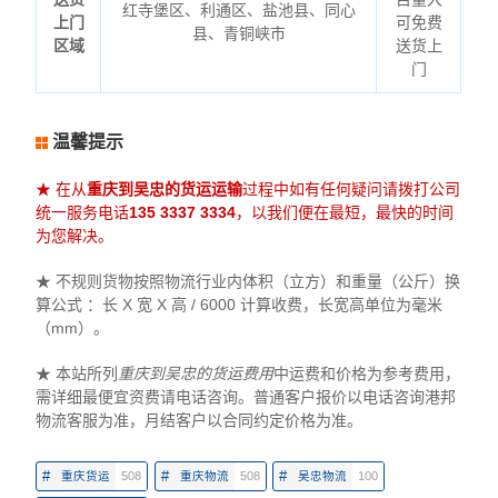
红寺堡区、利通区、盐池县、同心
上门
可免费
县、青铜峡市
区域
送货上
门
温馨提示
★ 在从
重庆到吴忠的货运运输
过程中如有任何疑问请拨打公司
统一服务电话
135 3337 3334
，以我们便在最短，最快的时间
为您解决。
★ 不规则货物按照物流行业内体积（立方）和重量（公斤）换
算公式 ：长 X 宽 X 高 / 6000 计算收费，长宽高单位为毫米
（mm）。
★ 本站所列
重庆到吴忠的货运费用
中运费和价格为参考费用，
需详细最便宜资费请电话咨询。普通客户报价以电话咨询港邦
物流客服为准，月结客户以合同约定价格为准。
#
#
#
重庆货运
508
重庆物流
508
吴忠物流
100