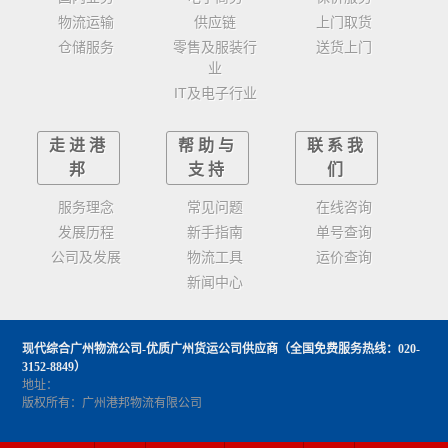
物流运输
供应链
上门取货
仓储服务
零售及服装行
送货上门
业
IT及电子行业
走进港
帮助与
联系我
邦
支持
们
服务理念
常见问题
在线咨询
发展历程
新手指南
单号查询
公司及发展
物流工具
运价查询
新闻中心
现代综合广州物流公司-优质广州货运公司供应商
（全国免费服务热线：020-
3152-8849）
地址：
版权所有：广州港邦物流有限公司