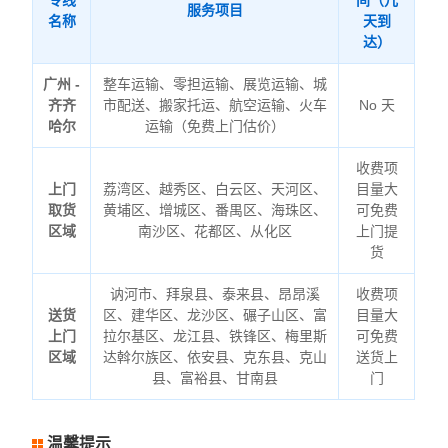
专线
间（几
服务项目
名称
天到
达）
广州 -
整车运输、零担运输、展览运输、城
齐齐
市配送、搬家托运、航空运输、火车
No 天
哈尔
运输（免费上门估价）
收费项
上门
荔湾区、越秀区、白云区、天河区、
目量大
取货
黄埔区、增城区、番禺区、海珠区、
可免费
区域
南沙区、花都区、从化区
上门提
货
讷河市、拜泉县、泰来县、昂昂溪
收费项
送货
区、建华区、龙沙区、碾子山区、富
目量大
上门
拉尔基区、龙江县、铁锋区、梅里斯
可免费
区域
达斡尔族区、依安县、克东县、克山
送货上
县、富裕县、甘南县
门
温馨提示