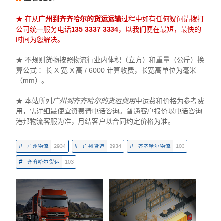
★ 在从
广州到齐齐哈尔的货运运输
过程中如有任何疑问请拨打
公司统一服务电话
135 3337 3334
，以我们便在最短，最快的
时间为您解决。
★ 不规则货物按照物流行业内体积（立方）和重量（公斤）换
算公式 ：长 X 宽 X 高 / 6000 计算收费，长宽高单位为毫米
（mm）。
★ 本站所列
广州到齐齐哈尔的货运费用
中运费和价格为参考费
用，需详细最便宜资费请电话咨询。普通客户报价以电话咨询
港邦物流客服为准，月结客户以合同约定价格为准。
#
#
#
广州物流
2934
广州货运
2934
齐齐哈尔物流
103
#
齐齐哈尔货运
103