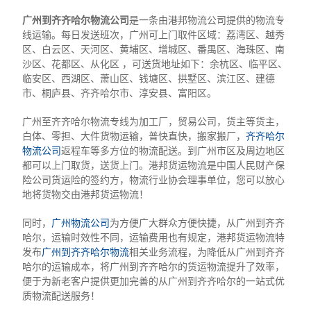
广州到齐齐哈尔物流公司
是一条由港邦物流公司提供的物流专
线运输。每日发送班次，广州可上门取件区域：荔湾区、越秀
区、白云区、天河区、黄埔区、增城区、番禺区、海珠区、南
沙区、花都区、从化区 ，可送货地址如下：余杭区、临平区、
临安区、西湖区、萧山区、钱塘区、拱墅区、滨江区、建德
市、桐庐县、齐齐哈尔市、淳安县、富阳区。
广州至齐齐哈尔物流专线为加工厂，贸易公司，货主等货主，
白体、零担、大件货物运输，普快直快，搬家搬厂，
齐齐哈尔
物流公司
返程车等多方位的物流配送。到广州市区及周边地区
都可以上门取货，送货上门。港邦货运物流是中国人民财产保
险公司货运险的签约方，物流行业协会理事单位，您可以放心
地将货物交由港邦货运物流！
同时，
广州物流公司
为方便广大群众方便快捷，从广州到齐齐
哈尔，运输时效性不同，运输费用也有规定，港邦货运物流特
发布
广州到齐齐哈尔物流
相关业务流程，为降低从广州到齐齐
哈尔的运输成本，将广州到齐齐哈尔的货运物流提升了效率，
便于为新老客户提供更加完善的从广州到齐齐哈尔的一站式优
质物流配送服务！