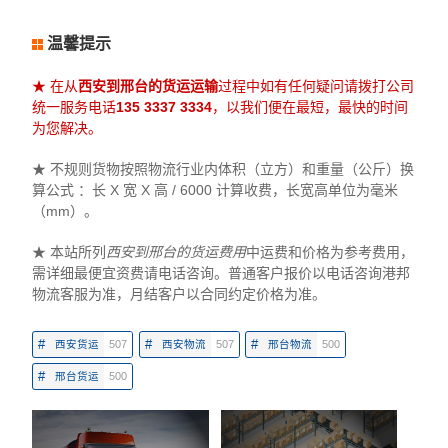
温馨提示
★ 在从
西安到邢台的货运运输
过程中如有任何疑问请拨打公司
统一服务电话
135 3337 3334
，以我们便在最短，最快的时间
为您解决。
★ 不规则货物按照物流行业内体积（立方）和重量（公斤）换
算公式 ：长 X 宽 X 高 / 6000 计算收费，长宽高单位为毫米
（mm）。
★ 本站所列
西安到邢台的货运费用
中运费和价格为参考费用，
需详细最便宜资费请电话咨询。普通客户报价以电话咨询港邦
物流客服为准，月结客户以合同约定价格为准。
#
#
#
西安货运
507
西安物流
507
邢台物流
500
#
邢台货运
500