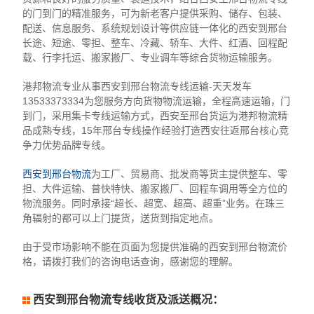
的门到门的精准服务，可为新老客户提供采购、储存、包装、
配送、信息服务、系统规划设计等供应链一体化的西安到邢台
长途、短途、零担、整车、冷藏、轿车、大件、红酒、回程配
载、行李托运、搬家搬厂、专业调车等综合货物运输服务。
港邦物流专业从事西安到邢台物流专线运输-天天发车
13533373334为您服务方向货物物流运输，全程高速运输，门
到门，采用集卡专线运输方式，西安至邢台货运为港邦物流精
品成熟专线，15年邢台专线操作经验打造西安往返邢台核心竞
争力优势品牌专线。
西安到邢台物流
为工厂、贸易商、批发商等货主提供整车、零
担、大件运输、普快特快、搬家搬厂、回程车调用等全方位的
物流服务。同时承接“超长、超宽、超高、超重”业务。在珠三
角辐射的都可以上门提货，送货到指定地点。
由于受市场影响不能在页面为您提供准确的西安到邢台物流价
格，请拨打我们的咨询电话查询，感谢您的理解。
西安到邢台物流专线收货及派送概况：