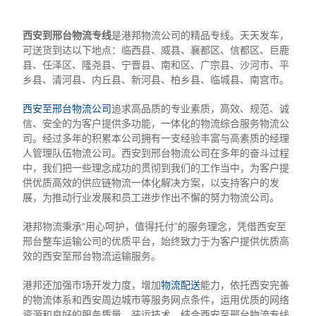
西安到邢台物流专线
是港邦物流公司的精品专线。天天发车，
可送货到达以下地点：临西县、威县、襄都区、信都区、巨鹿
县、任泽区、隆尧县、宁晋县、南和区、广宗县、沙河市、平
乡县、清河县、内丘县、新河县、柏乡县、临城县、南宫市。
西安至邢台物流公司
追求高品质的专业素质，高效、规范、诚
信、安全的为客户提供多功能，一体化的物流综合服务物流公
司。经过多年的积累本公司拥有一支经验丰富与高素质的经理
人管理队伍物流公司。西安到邢台物流公司在多年的奋斗过程
中，我们把一些理念成功的贯彻到我们的工作当中，为客户提
供优质高效的供应链物流一体化解决方案，以支持客户的发
展，为推动行业发展和员工进步作出不懈的努力物流公司。
港邦物流秉承“用心呵护，值得托付”的服务理念，凭借西安至
邢台整车运输公司的优质平台，始终致力于为客户提供优质高
效的西安至邢台物流运输服务。
港邦还加强市场开发力度，增加
物流配送
能力，依托西安完善
的物流体系和西安周边城市等服务网点条件，运用优质的网络
资源和良好的服务质量、装运技术，结合西安至邢台物流专线