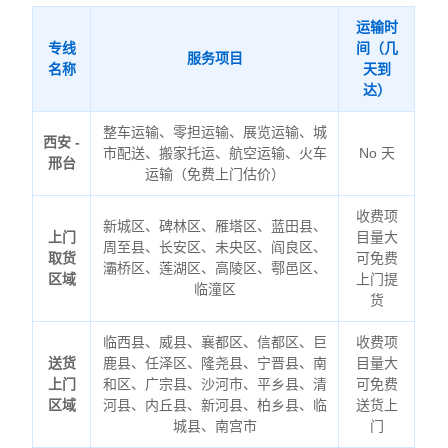
运输时
专线
间（几
服务项目
名称
天到
达）
整车运输、零担运输、展览运输、城
西安 -
市配送、搬家托运、航空运输、火车
No 天
邢台
运输（免费上门估价）
收费项
新城区、碑林区、雁塔区、蓝田县、
上门
目量大
周至县、长安区、未央区、阎良区、
取货
可免费
灞桥区、莲湖区、高陵区、鄠邑区、
区域
上门提
临潼区
货
临西县、威县、襄都区、信都区、巨
收费项
送货
鹿县、任泽区、隆尧县、宁晋县、南
目量大
上门
和区、广宗县、沙河市、平乡县、清
可免费
区域
河县、内丘县、新河县、柏乡县、临
送货上
城县、南宫市
门