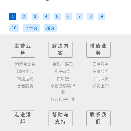
1
2
3
4
5
6
7
8
9
10
下一页
尾页
主营业
解决方
增值业
务
案
务
港澳台业务
会议与展览
回单服务
国内业务
电子商务
保价服务
物流运输
供应链
上门取货
仓储服务
零售及服装行
送货上门
业
IT及电子行业
走进港
帮助与
联系我
邦
支持
们