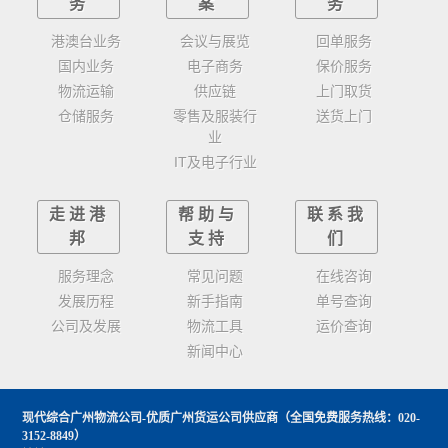
务
案
务
港澳台业务
会议与展览
回单服务
国内业务
电子商务
保价服务
物流运输
供应链
上门取货
仓储服务
零售及服装行
送货上门
业
IT及电子行业
走进港
帮助与
联系我
邦
支持
们
服务理念
常见问题
在线咨询
发展历程
新手指南
单号查询
公司及发展
物流工具
运价查询
新闻中心
现代综合广州物流公司-优质广州货运公司供应商
（全国免费服务热线：020-
3152-8849）