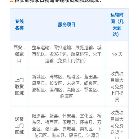
西安到张家口物流专线收货及派送概况：
运输时
专线
间（几
服务项目
名称
天到
达）
西安 -
整车运输、零担运输、展览运输、城
张家
市配送、搬家托运、航空运输、火车
No 天
口
运输（免费上门估价）
收费项
新城区、碑林区、雁塔区、蓝田县、
上门
目量大
周至县、长安区、未央区、阎良区、
取货
可免费
灞桥区、莲湖区、高陵区、鄠邑区、
区域
上门提
临潼区
货
收费项
阳原县、蔚县、怀安县、宣化区、桥
送货
目量大
东区、桥西区、涿鹿县、怀来县、万
上门
可免费
全区、张北县、赤城县、崇礼区、下
区域
送货上
花园区、尚义县、康保县、沽源县
门