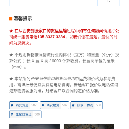
温馨提示
★ 在从
西安到张家口的货运运输
过程中如有任何疑问请拨打公
司统一服务电话
135 3337 3334
，以我们便在最短，最快的时
间为您解决。
★ 不规则货物按照物流行业内体积（立方）和重量（公斤）换
算公式 ：长 X 宽 X 高 / 6000 计算收费，长宽高单位为毫米
（mm）。
★ 本站所列
西安到张家口的货运费用
中运费和价格为参考费
用，需详细最便宜资费请电话咨询。普通客户报价以电话咨询
港邦物流客服为准，月结客户以合同约定价格为准。
#
#
#
西安货运
507
西安物流
507
张家口物流
500
#
张家口货运
500