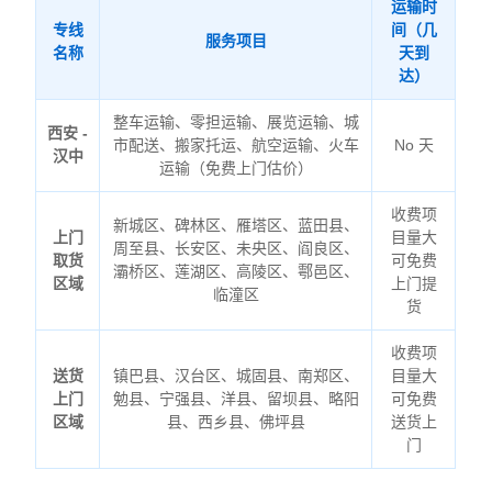
运输时
专线
间（几
服务项目
名称
天到
达）
整车运输、零担运输、展览运输、城
西安 -
市配送、搬家托运、航空运输、火车
No 天
汉中
运输（免费上门估价）
收费项
新城区、碑林区、雁塔区、蓝田县、
上门
目量大
周至县、长安区、未央区、阎良区、
取货
可免费
灞桥区、莲湖区、高陵区、鄠邑区、
区域
上门提
临潼区
货
收费项
送货
镇巴县、汉台区、城固县、南郑区、
目量大
上门
勉县、宁强县、洋县、留坝县、略阳
可免费
区域
县、西乡县、佛坪县
送货上
门