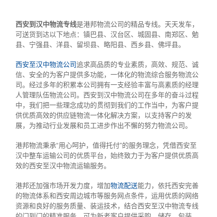
西安到汉中物流专线
是港邦物流公司的精品专线。天天发车，
可送货到达以下地点：镇巴县、汉台区、城固县、南郑区、勉
县、宁强县、洋县、留坝县、略阳县、西乡县、佛坪县。
西安至汉中物流公司
追求高品质的专业素质，高效、规范、诚
信、安全的为客户提供多功能，一体化的物流综合服务物流公
司。经过多年的积累本公司拥有一支经验丰富与高素质的经理
人管理队伍物流公司。西安到汉中物流公司在多年的奋斗过程
中，我们把一些理念成功的贯彻到我们的工作当中，为客户提
供优质高效的供应链物流一体化解决方案，以支持客户的发
展，为推动行业发展和员工进步作出不懈的努力物流公司。
港邦物流秉承“用心呵护，值得托付”的服务理念，凭借西安至
汉中整车运输公司的优质平台，始终致力于为客户提供优质高
效的西安至汉中物流运输服务。
港邦还加强市场开发力度，增加
物流配送
能力，依托西安完善
的物流体系和西安周边城市等服务网点条件，运用优质的网络
资源和良好的服务质量、装运技术，结合西安至汉中物流专线
的门到门的精准服务，可为新老客户提供采购、储存、包装、