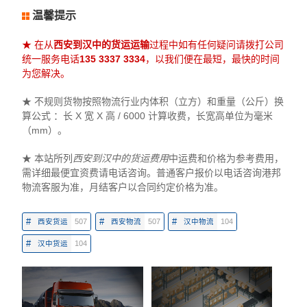
温馨提示
★ 在从
西安到汉中的货运运输
过程中如有任何疑问请拨打公司
统一服务电话
135 3337 3334
，以我们便在最短，最快的时间
为您解决。
★ 不规则货物按照物流行业内体积（立方）和重量（公斤）换
算公式 ：长 X 宽 X 高 / 6000 计算收费，长宽高单位为毫米
（mm）。
★ 本站所列
西安到汉中的货运费用
中运费和价格为参考费用，
需详细最便宜资费请电话咨询。普通客户报价以电话咨询港邦
物流客服为准，月结客户以合同约定价格为准。
#
#
#
西安货运
507
西安物流
507
汉中物流
104
#
汉中货运
104