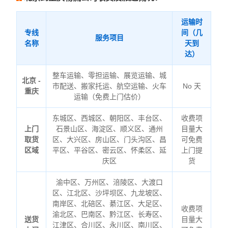
运输时
专线
间（几
服务项目
名称
天到
达）
整车运输、零担运输、展览运输、城
北京 -
市配送、搬家托运、航空运输、火车
No 天
重庆
运输（免费上门估价）
东城区、西城区、朝阳区、丰台区、
收费项
上门
石景山区、海淀区、顺义区、通州
目量大
取货
区、大兴区、房山区、门头沟区、昌
可免费
区域
平区、平谷区、密云区、怀柔区、延
上门提
庆区
货
渝中区、万州区、涪陵区、大渡口
区、江北区、沙坪坝区、九龙坡区、
南岸区、北碚区、綦江区、大足区、
收费项
渝北区、巴南区、黔江区、长寿区、
送货
目量大
江津区、合川区、永川区、南川区、