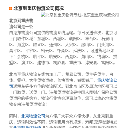
北京到重庆物流公司概况
北京到重庆物
流公司
是一条
由港邦物流公司提供的物流专线运输。每日发送班次，北京可
上门取件区域：东城区、西城区、朝阳区、丰台区、石景山
区、海淀区、顺义区、通州区、大兴区、房山区、门头沟区、
昌平区、平谷区、密云区、怀柔区、延庆区 ，可送货地址如
下：余杭区、临平区、临安区、西湖区、萧山区、钱塘区、拱
墅区、滨江区、建德市、桐庐县、重庆市、淳安县、富阳区。
北京至重庆物流专线为加工厂，贸易公司，货主等货主，白
体、零担、大件货物运输，普快直快，搬家搬厂，
重庆物流公
司
返程车等多方位的物流配送。到北京市区及周边地区都可以
上门取货，送货上门。港邦货运物流是中国人民财产保险公司
货运险的签约方，物流行业协会理事单位，您可以放心地将货
物交由港邦货运物流！
同时，
北京物流公司
为方便广大群众方便快捷，从北京到重
庆，运输时效性不同，运输费用也有规定，港邦货运物流特发