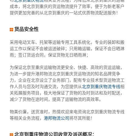
布
北京到重庆物流
相关业务流程，为降低从北京到重庆的运输
成本，将北京到重庆的货运物流提升了效率，便于为新老客户
提供更加完善的从北京到重庆的一站式优质物流配送服务！
货品安全性
采用电动叉车、托架等运输专用工具系统化，专业的装卸和搬
运工作以保证不会被运送破碎；只用箱运输，保证不会日晒淋
雨；签订货运合同，保证货物无日晒雨淋；
为保证北京至重庆运输物流更安全、快捷、高效的货运运输，
为进一步提升港邦物流北京到重庆货运物流的知名品牌竞争
力，企业在北京设立了业务部门，配有专业技术型货运物流工
作人员与您及时沟通交流，为您提供从
北京到重庆物流专线
相
关拓展服务项目，极大地保证了货物的及时到达和及时配送，
减少了货物在途时间，提高了运输物流的高效率。
物美价廉，送货准时，热情欢迎来电资询北京到重庆物流专线
等相关业务流程，
港邦物流公司
将尽其所能！
北京到重庆物流公司收货及派送概况：