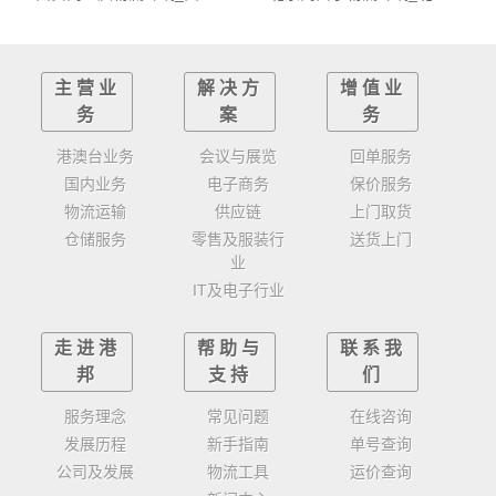
主营业
解决方
增值业
务
案
务
港澳台业务
会议与展览
回单服务
国内业务
电子商务
保价服务
物流运输
供应链
上门取货
仓储服务
零售及服装行
送货上门
业
IT及电子行业
走进港
帮助与
联系我
邦
支持
们
服务理念
常见问题
在线咨询
发展历程
新手指南
单号查询
公司及发展
物流工具
运价查询